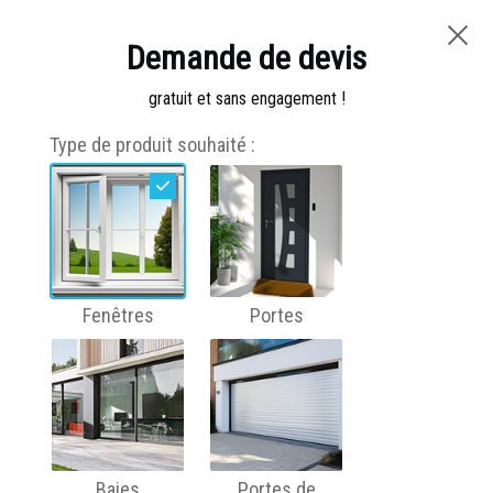
Demande de devis
TEL :
01 60 64 99 50
gratuit et sans engagement !
Type de produit souhaité :
RENOVATION
Fenêtres, Volets
Fenêtres
Portes
Entrée, Garage
Vente et installation de
Baies
Portes de